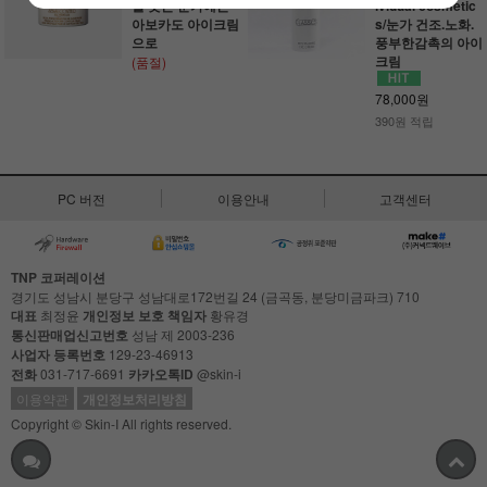
잘 붓는 눈가에는
ividual cosmetic
아보카도 아이크림
s/눈가 건조.노화.
으로
풍부한감촉의 아이
크림
(품절)
78,000원
390원 적립
PC 버전
이용안내
고객센터
TNP 코퍼레이션
경기도 성남시 분당구 성남대로172번길 24 (금곡동, 분당미금파크) 710
대표
최정윤
개인정보 보호 책임자
황유경
통신판매업신고번호
성남 제 2003-236
사업자 등록번호
129-23-46913
전화
031-717-6691
카카오톡ID
@skin-i
이용약관
개인정보처리방침
Copyright © Skin-I All rights reserved.