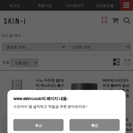
로그인
회원가입
마이페이지
최근본상품
아이.립 케어
정렬
나노 아우겐 겔(닥
닥터엑스타인]아
터 엑스타인)-흡수
우겐 플레제 발삼-
력을 높인 아이에
건조한 눈가를 위
센스
한 촉촉 아이크림
www.skin-i.co.kr의 페이지 내용:
0원
46,000원
스킨아이 앱 설치하고 적립금.쿠폰 받아보아요~
360원 적립
230원 적립
닥터잔카 센시컨투
인디비듀얼]클래
어 아이 크림 20g /
식 리바이탈라이징
취소
확인
자글자글 건조하고
아이크림 50ml/Ind