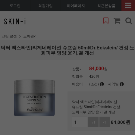
로그인
회원가입
마이페이지
최근본상품
크림.로션
노화관리
닥터 엑스타인]리제네레이션 슈프림 50ml/Dr.Eckstein/ 건성.노
화피부 영양.윤기.결 개선
84,000
상품가
원
적립금
420원
배송비
(조건)
지역별
닥터 엑스타인]리제네레이션
슈프림 50ml/Dr.Eckstein/ 건성.
노화피부 영양.윤기.결 개선
84,000
원
+1
-1