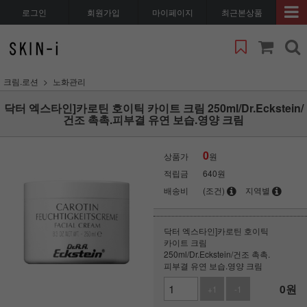
로그인
회원가입
마이페이지
최근본상품
크림.로션
노화관리
닥터 엑스타인]카로틴 호이틱 카이트 크림 250ml/Dr.Eckstein/
건조 촉촉.피부결 유연 보습.영양 크림
0
상품가
원
적립금
640원
배송비
(조건)
지역별
닥터 엑스타인]카로틴 호이틱
카이트 크림
250ml/Dr.Eckstein/건조 촉촉.
피부결 유연 보습.영양 크림
0
원
+1
-1