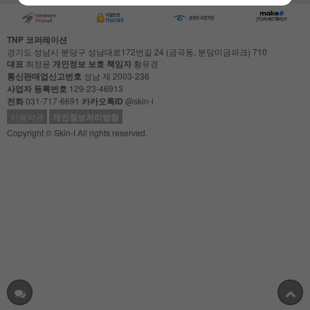
TNP 코퍼레이션
경기도 성남시 분당구 성남대로172번길 24 (금곡동, 분당미금파크) 710
대표
최정윤
개인정보 보호 책임자
황유경
통신판매업신고번호
성남 제 2003-236
사업자 등록번호
129-23-46913
전화
031-717-6691
카카오톡ID
@skin-i
이용약관
개인정보처리방침
Copyright © Skin-I All rights reserved.