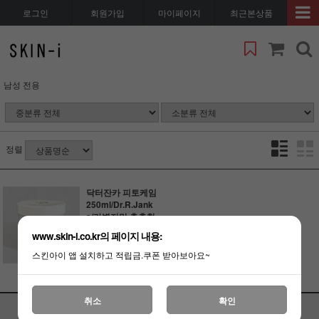
로그인
회원가입
마이페이지
최근본상품
남성 전용
정렬
닥터잔카 피토케임
250ml/Dr.R.Jank
a/가볍지만 촉촉한
식물성 수분크림.
www.skin-i.co.kr의 페이지 내용:
(품절)
스킨아이 앱 설치하고 적립금.쿠폰 받아보아요~
취소
확인
PC 버전
이용안내
고객센터